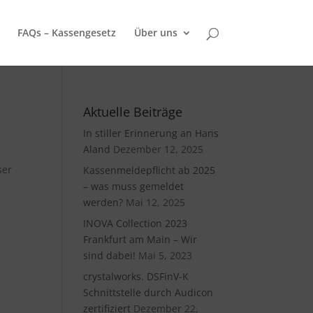
FAQs – Kassengesetz
Über uns
Aktuelle Beiträge
In stiller Erinnerung an Hans
Aland
Dezember 12, 2025
ser
Kassenmeldepflicht ab 2025
– was muss gemeldet
werden?
Mai 12, 2025
INOVA Collection 2023
Frankfurt am Main – Wir
sind dabei!
Mai 5, 2023
crystalworks. DSFinV-K
Schnittstelle durch Audicon
zertifiziert
Dezember 22,