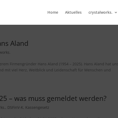
Home
Aktuelles
crystalworks.
ans Aland
lworks.
serem Firmengründer Hans Aland (1954 – 2025). Hans Aland hat un
d mit viel Herz, Weitblick und Leidenschaft für Menschen und
025 – was muss gemeldet werden?
rks.
,
DSFinV-K
,
Kassengesetz