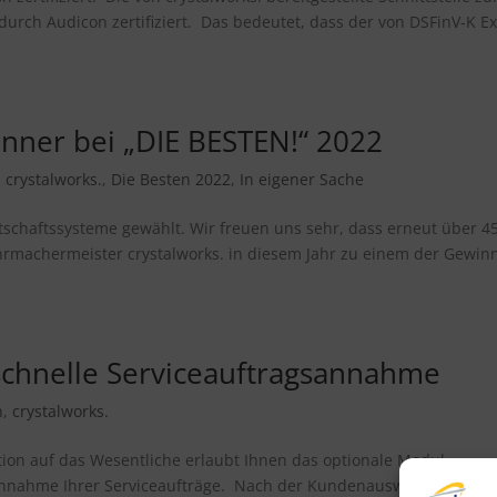
urch Audicon zertifiziert. Das bedeutet, dass der von DSFinV-K E
inner bei „DIE BESTEN!“ 2022
,
crystalworks.
,
Die Besten 2022
,
In eigener Sache
tschaftssysteme gewählt. Wir freuen uns sehr, dass erneut über 4
hrmachermeister crystalworks. in diesem Jahr zu einem der Gewin
 schnelle Serviceauftragsannahme
n
,
crystalworks.
ion auf das Wesentliche erlaubt Ihnen das optionale Modul
e Annahme Ihrer Serviceaufträge. Nach der Kundenauswahl.. .. könn