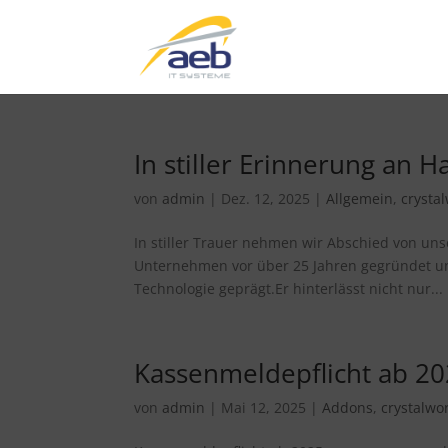
In stiller Erinnerung an H
von
admin
|
Dez. 12, 2025
|
Allgemein
,
crysta
In stiller Trauer nehmen wir Abschied von un
Unternehmen vor über 25 Jahren gegründet un
Technologie geprägt.Er hinterlässt nicht nur...
Kassenmeldepflicht ab 2
von
admin
|
Mai 12, 2025
|
Addons
,
crystalwo