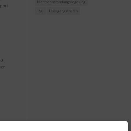
Nichtbeanstandungsregelung
xport
TSE
Übergangsfristen
50
ner
en