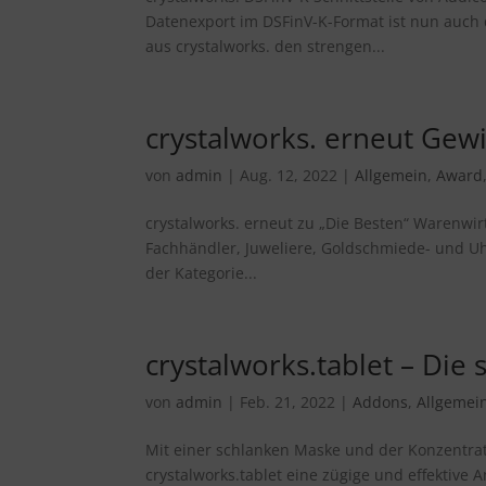
Datenexport im DSFinV-K-Format ist nun auch d
aus crystalworks. den strengen...
crystalworks. erneut Gew
von
admin
|
Aug. 12, 2022
|
Allgemein
,
Award
crystalworks. erneut zu „Die Besten“ Warenwir
Fachhändler, Juweliere, Goldschmiede- und U
der Kategorie...
crystalworks.tablet – Die
von
admin
|
Feb. 21, 2022
|
Addons
,
Allgemei
Mit einer schlanken Maske und der Konzentrat
crystalworks.tablet eine zügige und effektiv