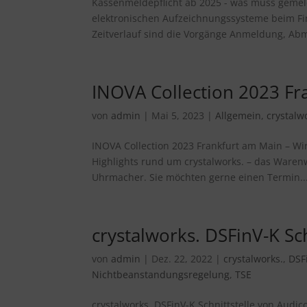
Kassenmeldepflicht ab 2025 - was muss geme
elektronischen Aufzeichnungssysteme beim Fi
Zeitverlauf sind die Vorgänge Anmeldung, Ab
INOVA Collection 2023 Fr
von
admin
|
Mai 5, 2023
|
Allgemein
,
crystalw
INOVA Collection 2023 Frankfurt am Main – Wir
Highlights rund um crystalworks. – das Waren
Uhrmacher. Sie möchten gerne einen Termin..
crystalworks. DSFinV-K Sch
von
admin
|
Dez. 22, 2022
|
crystalworks.
,
DSF
Nichtbeanstandungsregelung
,
TSE
crystalworks. DSFinV-K Schnittstelle von Audico