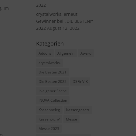
2022
g. Im
crystalworks. erneut
Gewinner bei „DIE BESTEN!“
2022
August 12, 2022
Kategorien
Addons
Allgemein
Award
crystalworks.
Die Besten 2021
Die Besten 2022
DSFinV-K
In eigener Sache
INOVA Collection
Kassenbeleg
Kassengesetz
KassenSichV
Messe
Messe 2023
um