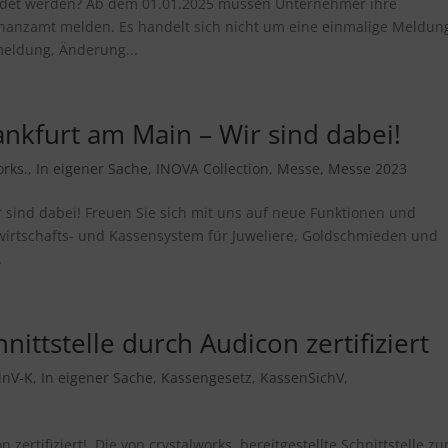
ldet werden? Ab dem 01.01.2025 müssen Unternehmer ihre
nanzamt melden. Es handelt sich nicht um eine einmalige Meldun
meldung, Änderung...
ankfurt am Main – Wir sind dabei!
orks.
,
In eigener Sache
,
INOVA Collection
,
Messe
,
Messe 2023
 sind dabei! Freuen Sie sich mit uns auf neue Funktionen und
wirtschafts- und Kassensystem für Juweliere, Goldschmieden und
.
nittstelle durch Audicon zertifiziert
inV-K
,
In eigener Sache
,
Kassengesetz
,
KassenSichV
,
n zertifiziert! Die von crystalworks. bereitgestellte Schnittstelle z